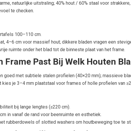
arme, natuurlijke uitstraling; 40% hout / 60% staal voor strakkere
voel te checken.
artafels 100–110 cm.
aat, 4–6 cm voor massief hout; dikkere bladen vragen een stevig
ije ruimte onder het blad tot de binneste plaat van het frame.
n Frame Past Bij Welk Houten Bl
n goed met subtiele stalen profielen (40×20 mm); massieve bla
t kies je 3–4 mm plaatstaal voor frames of holle profielen van 
liteit bij lange lengtes (≥220 cm).
cm in vanaf de rand voor beenruimte en esthetiek.
et rubberdowels of slotted washers om houtbeweging toe te staa