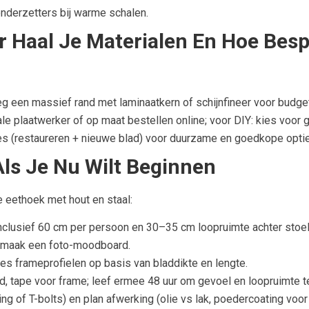
onderzetters bij warme schalen.
 Haal Je Materialen En Hoe Besp
eg een massief rand met laminaatkern of schijnfineer voor budget
ale plaatwerker of op maat bestellen online; voor DIY: kies voor
 (restaureren + nieuwe blad) voor duurzame en goedkope optie
ls Je Nu Wilt Beginnen
 eethoek met hout en staal:
(inclusief 60 cm per persoon en 30–35 cm loopruimte achter stoel
en maak een foto-moodboard.
es frameprofielen op basis van bladdikte en lengte.
d, tape voor frame; leef ermee 48 uur om gevoel en loopruimte t
 of T-bolts) en plan afwerking (olie vs lak, poedercoating voor 