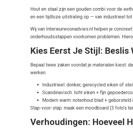
Hout en staal zijn een gouden combi voor de eeth
en een tijdloze uitstraling op — van industrieel t
Wij van Interieurwoonadvies.nl helpen je concreet
onderhoudsstappen voorkomen problemen. Hieronde
Kies Eerst Je Stijl: Besli
Bepaal twee zaken voordat je materialen kiest: de 
werken:
Industrieel: donker, gerecycled eiken of stei
Scandinavisch: licht eiken + fijn gepoedercoat
Modern warm: notenhout blad + geborsteld r
Stap-voor-stap: maak een moodboard (3 foto’s ter i
Verhoudingen: Hoeveel H