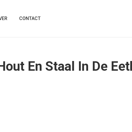
VER
CONTACT
out En Staal In De Ee