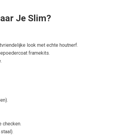
aar Je Slim?
vriendelijke look met echte houtnerf.
 gepoedercoat framekits.
.
en).
e checken.
staal).