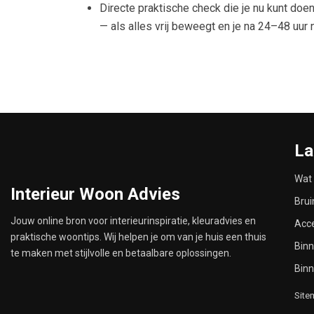
Directe praktische check die je nu kunt doe
— als alles vrij beweegt en je na 24–48 uur 
La
Wat 
Interieur Woon Advies
Brui
Jouw online bron voor interieurinspiratie, kleuradvies en
Acce
praktische woontips. Wij helpen je om van je huis een thuis
Binn
te maken met stijlvolle en betaalbare oplossingen.
Bin
Site