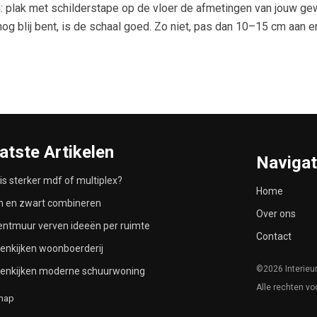
n: plak met schilderstape op de vloer de afmetingen van jouw gew
nog blij bent, is de schaal goed. Zo niet, pas dan 10–15 cm aan e
atste Artikelen
Navigat
is sterker mdf of multiplex?
Home
n en zwart combineren
Over ons
ntmuur verven ideeën per ruimte
Contact
enkijken woonboerderij
©2026 Interieu
nenkijken moderne schuurwoning
Alle rechten v
map