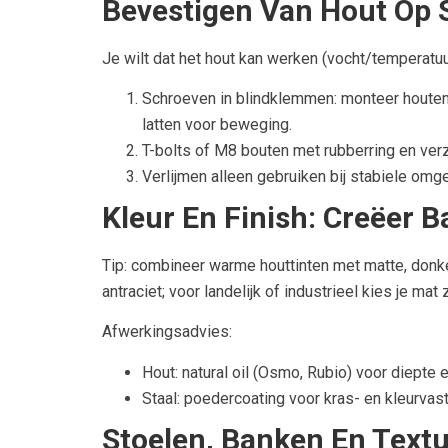
Bevestigen Van Hout Op S
Je wilt dat het hout kan werken (vocht/temperatu
Schroeven in blindklemmen: monteer houten l
latten voor beweging.
T-bolts of M8 bouten met rubberring en ver
Verlijmen alleen gebruiken bij stabiele omg
Kleur En Finish: Creëer 
Tip: combineer warme houttinten met matte, donke
antraciet; voor landelijk of industrieel kies je ma
Afwerkingsadvies:
Hout: natural oil (Osmo, Rubio) voor diepte e
Staal: poedercoating voor kras- en kleurvast
Stoelen, Banken En Text