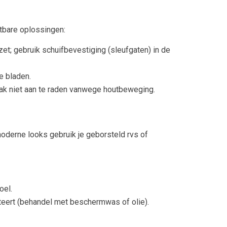
stbare oplossingen:
et; gebruik schuifbevestiging (sleufgaten) in de
e bladen.
vaak niet aan te raden vanwege houtbeweging.
oderne looks gebruik je geborsteld rvs of
oel.
epteert (behandel met beschermwas of olie).