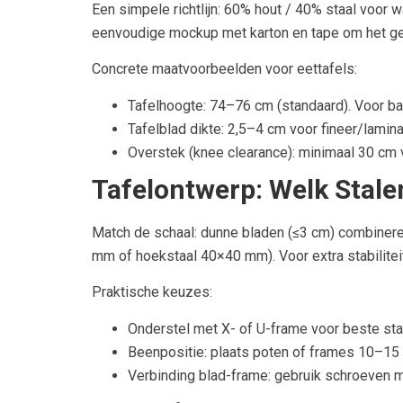
Een simpele richtlijn: 60% hout / 40% staal voor w
eenvoudige mockup met karton en tape om het ge
Concrete maatvoorbeelden voor eettafels:
Tafelhoogte: 74–76 cm (standaard). Voor b
Tafelblad dikte: 2,5–4 cm voor fineer/lamin
Overstek (knee clearance): minimaal 30 cm vr
Tafelontwerp: Welk Stale
Match de schaal: dunne bladen (≤3 cm) combinere
mm of hoekstaal 40×40 mm). Voor extra stabilitei
Praktische keuzes:
Onderstel met X- of U-frame voor beste stabi
Beenpositie: plaats poten of frames 10–15 
Verbinding blad-frame: gebruik schroeven m