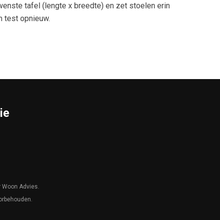
enste tafel (lengte x breedte) en zet stoelen erin
n test opnieuw.
ie
r Woon Advies.
oorbehouden.