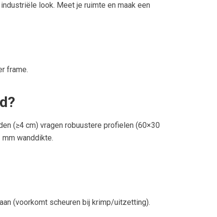
, industriële look. Meet je ruimte en maak een
er frame.
ad?
den (≥4 cm) vragen robuustere profielen (60×30
≥2 mm wanddikte.
n (voorkomt scheuren bij krimp/uitzetting).