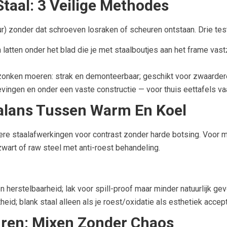
taal: 3 Veilige Methodes
ur) zonder dat schroeven losraken of scheuren ontstaan. Drie te
atten onder het blad die je met staalboutjes aan het frame vastz
zonken moeren: strak en demonteerbaar; geschikt voor zwaarder
evingen en onder een vaste constructie — voor thuis eettafels 
Balans Tussen Warm En Koel
re staalafwerkingen voor contrast zonder harde botsing. Voor m
t zwart of raw steel met anti-roest behandeling.
n herstelbaarheid; lak voor spill-proof maar minder natuurlijk gev
heid; blank staal alleen als je roest/oxidatie als esthetiek acc
uren: Mixen Zonder Chaos