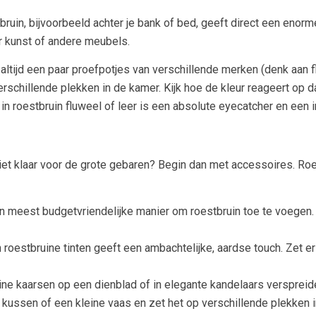
tbruin, bijvoorbeeld achter je bank of bed, geeft direct een enor
r kunst of andere meubels.
ltijd een paar proefpotjes van verschillende merken (denk aan flex
erschillende plekken in de kamer. Kijk hoe de kleur reageert op d
in roestbruin fluweel of leer is een absolute eyecatcher en een i
niet klaar voor de grote gebaren? Begin dan met accessoires. Roes
en meest budgetvriendelijke manier om roestbruin toe te voegen
roestbruine tinten geeft een ambachtelijke, aardse touch. Zet e
ne kaarsen op een dienblad of in elegante kandelaars verspreiden
kussen of een kleine vaas en zet het op verschillende plekken in