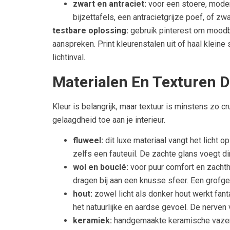
zwart en antraciet:
voor een stoere, moder
bijzettafels, een antracietgrijze poef, of zw
testbare oplossing:
gebruik pinterest om moodboa
aanspreken. Print kleurenstalen uit of haal klein
lichtinval.
Materialen En Texturen D
Kleur is belangrijk, maar textuur is minstens zo 
gelaagdheid toe aan je interieur.
fluweel:
dit luxe materiaal vangt het licht 
zelfs een fauteuil. De zachte glans voegt di
wol en bouclé:
voor puur comfort en zachthe
dragen bij aan een knusse sfeer. Een grofge
hout:
zowel licht als donker hout werkt fan
het natuurlijke en aardse gevoel. De nerven 
keramiek:
handgemaakte keramische vazen, s