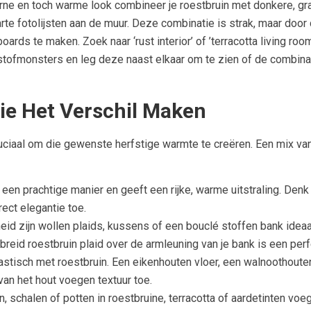
ne en toch warme look combineer je roestbruin met donkere, gr
arte fotolijsten aan de muur. Deze combinatie is strak, maar door 
rds te maken. Zoek naar ‘rust interior’ of ’terracotta living room
e stofmonsters en leg deze naast elkaar om te zien of de combina
ie Het Verschil Maken
cruciaal om die gewenste herfstige warmte te creëren. Een mix va
op een prachtige manier en geeft een rijke, warme uitstraling. De
rect elegantie toe.
id zijn wollen plaids, kussens of een bouclé stoffen bank ideaa
breid roestbruin plaid over de armleuning van je bank is een per
tastisch met roestbruin. Een eikenhouten vloer, een walnoothout
van het hout voegen textuur toe.
chalen of potten in roestbruine, terracotta of aardetinten voeg