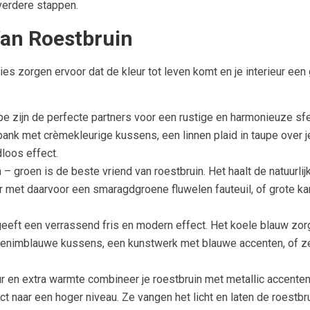
 verdere stappen.
Van Roestbruin
s zorgen ervoor dat de kleur tot leven komt en je interieur een g
e zijn de perfecte partners voor een rustige en harmonieuze sfe
bank met crèmekleurige kussens, een linnen plaid in taupe over j
dloos effect.
– groen is de beste vriend van roestbruin. Het haalt de natuurlijk
uur met daarvoor een smaragdgroene fluwelen fauteuil, of grote ka
eft een verrassend fris en modern effect. Het koele blauw zorg
r denimblauwe kussens, een kunstwerk met blauwe accenten, of 
r en extra warmte combineer je roestbruin met metallic accente
rect naar een hoger niveau. Ze vangen het licht en laten de roestb