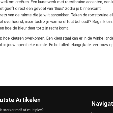
 welkom creëren. Een kunstwerk met roestbruine accenten, een k
t geeft direct een gevoel van ’thuis’ zodra je binnenkomt.
ts van de ruimte die je wilt aanpakken. Teken de roestbruine el
veel overheerst, maar toch zijn warme effect behoudt? Begin klei
 hoe de kleur daar tot zijn recht komt.
p hoe kleuren overkomen. Een kleurstaal kan er in de winkel ander
licht in jouw specifieke ruimte. En het allerbelangrijkste: vertrouw
atste Artikelen
Navigat
is sterker mdf of multiplex?