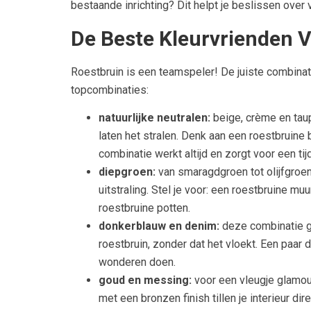
bestaande inrichting? Dit helpt je beslissen over
De Beste Kleurvrienden 
Roestbruin is een teamspeler! De juiste combinatie
topcombinaties:
natuurlijke neutralen:
beige, crème en taup
laten het stralen. Denk aan een roestbruine 
combinatie werkt altijd en zorgt voor een tij
diepgroen:
van smaragdgroen tot olijfgroen 
uitstraling. Stel je voor: een roestbruine m
roestbruine potten.
donkerblauw en denim:
deze combinatie ge
roestbruin, zonder dat het vloekt. Een paa
wonderen doen.
goud en messing:
voor een vleugje glamou
met een bronzen finish tillen je interieur di