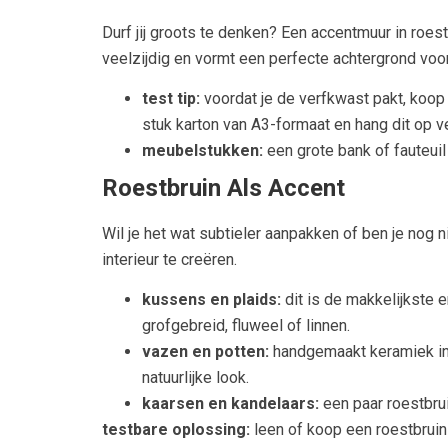
Durf jij groots te denken? Een accentmuur in roes
veelzijdig en vormt een perfecte achtergrond voo
test tip:
voordat je de verfkwast pakt, koop a
stuk karton van A3-formaat en hang dit op v
meubelstukken:
een grote bank of fauteuil 
Roestbruin Als Accent
Wil je het wat subtieler aanpakken of ben je nog 
interieur te creëren.
kussens en plaids:
dit is de makkelijkste 
grofgebreid, fluweel of linnen.
vazen en potten:
handgemaakt keramiek in 
natuurlijke look.
kaarsen en kandelaars:
een paar roestbrui
testbare oplossing:
leen of koop een roestbruin 