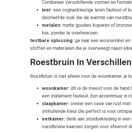
Combineer verschillende vormen en formate
leer:
een cognackleurige leren fauteuil of k
doorleefde look die de warmte van roestbru
metalen:
matte gouden, koperen of bronzen 
toe, zonder te overheersen.
testbare oplossing:
ga naar een woonwinkel en v
stoffen en materialen die je overweegt naast elkaa
Roestbruin In Verschille
Roestbruin is niet alleen voor de woonkamer; je k
woonkamer:
dit is de meest voor de hand l
een statement fauteuil. Een accentmuur in 
slaapkamer:
creëer een oase van rust met r
omhullende kleur die perfect is voor ontspa
eetkamer:
denk aan stoelbekleding in een r
roestbruine kaarsen zorgen voor sfeervol din