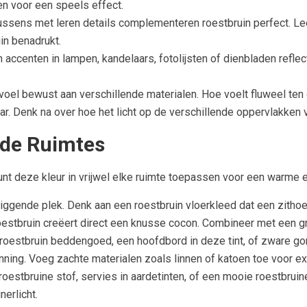
n voor een speels effect.
ussens met leren details complementeren roestbruin perfect. Lee
in benadrukt.
accenten in lampen, kandelaars, fotolijsten of dienbladen reflec
oel bewust aan verschillende materialen. Hoe voelt fluweel ten
r. Denk na over hoe het licht op de verschillende oppervlakken va
nde Ruimtes
unt deze kleur in vrijwel elke ruimte toepassen voor een warme 
iggende plek. Denk aan een roestbruin vloerkleed dat een zithoe
roestbruin creëert direct een knusse cocon. Combineer met een g
oestbruin beddengoed, een hoofdbord in deze tint, of zware gordi
nning. Voeg zachte materialen zoals linnen of katoen toe voor ex
oestbruine stof, servies in aardetinten, of een mooie roestbruin
erlicht.