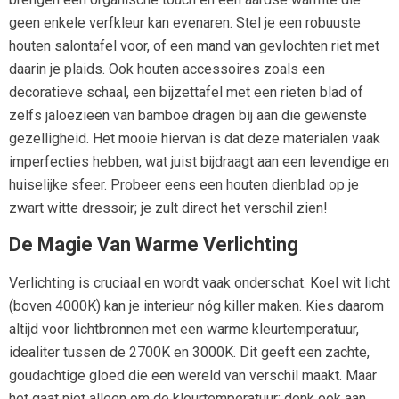
geen enkele verfkleur kan evenaren. Stel je een robuuste
houten salontafel voor, of een mand van gevlochten riet met
daarin je plaids. Ook houten accessoires zoals een
decoratieve schaal, een bijzettafel met een rieten blad of
zelfs jaloezieën van bamboe dragen bij aan die gewenste
gezelligheid. Het mooie hiervan is dat deze materialen vaak
imperfecties hebben, wat juist bijdraagt aan een levendige en
huiselijke sfeer. Probeer eens een houten dienblad op je
zwart witte dressoir; je zult direct het verschil zien!
De Magie Van Warme Verlichting
Verlichting is cruciaal en wordt vaak onderschat. Koel wit licht
(boven 4000K) kan je interieur nóg killer maken. Kies daarom
altijd voor lichtbronnen met een warme kleurtemperatuur,
idealiter tussen de 2700K en 3000K. Dit geeft een zachte,
goudachtige gloed die een wereld van verschil maakt. Maar
het gaat niet alleen om de kleurtemperatuur; denk ook aan