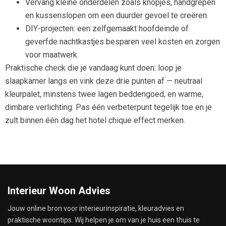
Vervang kleine onderdelen zoals knopjes, handgrepen
en kussenslopen om een duurder gevoel te creëren.
DIY-projecten: een zelfgemaakt hoofdeinde of
geverfde nachtkastjes besparen veel kosten en zorgen
voor maatwerk.
Praktische check die je vandaag kunt doen: loop je
slaapkamer langs en vink deze drie punten af — neutraal
kleurpalet, minstens twee lagen beddengoed, en warme,
dimbare verlichting. Pas één verbeterpunt tegelijk toe en je
zult binnen één dag het hotel chique effect merken.
Interieur Woon Advies
Jouw online bron voor interieurinspiratie, kleuradvies en
praktische woontips. Wij helpen je om van je huis een thuis te