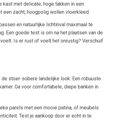
 kast met delicate, hoge takken in een
t een zacht, hoogpolig wollen vloerkleed.
passen en natuurlijke lichtinval maximaal te
ing. Een goede test is om na het plaatsen van de
elt. Is er rust of voelt het onrustig? Verschuif
r de stoer-sobere landelijke look. Een robuuste
kamer. Ga voor comfortabele, diepe banken in
tieke parels met een mooie patina, of meubels
citeit. Test je aankoop door er echt in te