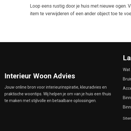
Loop eens rustig door je huis met nieuwe ogen. Vo
item te verwijderen of een ander object toe te vo
La
Wat 
Interieur Woon Advies
Brui
Jouw online bron voor interieurinspiratie, kleuradvies en
Acce
praktische woontips. Wij helpen je om van je huis een thuis
Binn
te maken met stijlvolle en betaalbare oplossingen.
Bin
Site