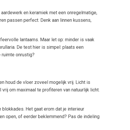
kt aardewerk en keramiek met een onregelmatige,
ren passen perfect. Denk aan linnen kussens,
ervolle lantaarns. Maar let op: minder is vaak
ullaria. De test hier is simpel: plaats een
e ruimte onrustig?
n houd de vloer zoveel mogelijk vrij. Licht is
rij om maximaal te profiteren van natuurlijk licht.
e blokkades. Het gaat erom dat je interieur
tig en open, of eerder beklemmend? Pas de indeling