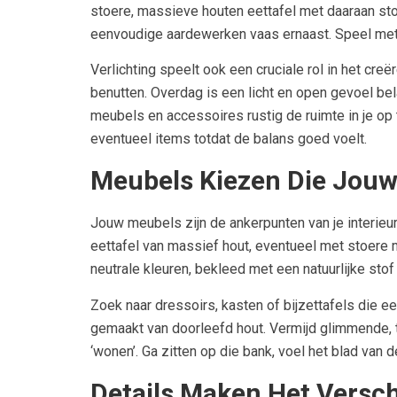
stoere, massieve houten eettafel met daaraan sto
eenvoudige aardewerken vaas ernaast. Speel met t
Verlichting speelt ook een cruciale rol in het cre
benutten. Overdag is een licht en open gevoel bel
meubels en accessoires rustig de ruimte in je op 
eventueel items totdat de balans goed voelt.
Meubels Kiezen Die Jouw 
Jouw meubels zijn de ankerpunten van je interieur
eettafel van massief hout, eventueel met stoere 
neutrale kleuren, bekleed met een natuurlijke sto
Zoek naar dressoirs, kasten of bijzettafels die 
gemaakt van doorleefd hout. Vermijd glimmende, te
‘wonen’. Ga zitten op die bank, voel het blad van de
Details Maken Het Versch