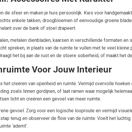
ken de sfeer en maken je huis persoonlijk. Kies voor handgemaa
lechts enkele takken, droogbloemen of eenvoudige groene blade
halant over de bank of stoel drapeert.
en, metalen dienbladen, kaarsen in verschillende formaten en sfe
ht spreken, in plaats van de ruimte te vullen met te veel kleine pr
Draagt het bij aan de rust en de stoere soberheid, of maakt het d
mruimte Voor Jouw Interieur
 is het creëren van openheid en ruimte. Vermijd overvolle hoeken e
ing zoals linnen gordijnen, of laat ramen waar mogelijk helemaal v
en licht en creëren een gevoel van meer ruimte.
erene gevoel. Zorg voor een logische looproute en vermijd visuel
t: stap terug en observeer de flow van de ruimte. Voelt het luch
uimte ‘ademt’.