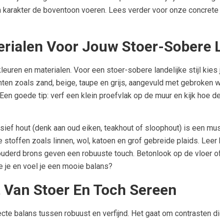
en karakter de boventoon voeren. Lees verder voor onze concrete
erialen Voor Jouw Stoer-Sobere 
 kleuren en materialen. Voor een stoer-sobere landelijke stijl kies 
inten zoals zand, beige, taupe en grijs, aangevuld met gebroken w
 Een goede tip: verf een klein proefvlak op de muur en kijk hoe d
sief hout (denk aan oud eiken, teakhout of sloophout) is een mus
e stoffen zoals linnen, wol, katoen en grof gebreide plaids. Lee
verouderd brons geven een robuuste touch. Betonlook op de vloer o
ie je en voel je een mooie balans?
 Van Stoer En Toch Sereen
fecte balans tussen robuust en verfijnd. Het gaat om contrasten d