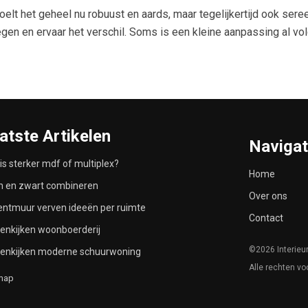
elt het geheel nu robuust en aards, maar tegelijkertijd ook ser
egen en ervaar het verschil. Soms is een kleine aanpassing al v
atste Artikelen
Navigat
is sterker mdf of multiplex?
Home
n en zwart combineren
Over ons
ntmuur verven ideeën per ruimte
Contact
enkijken woonboerderij
©2026 Interieu
nenkijken moderne schuurwoning
Alle rechten v
map