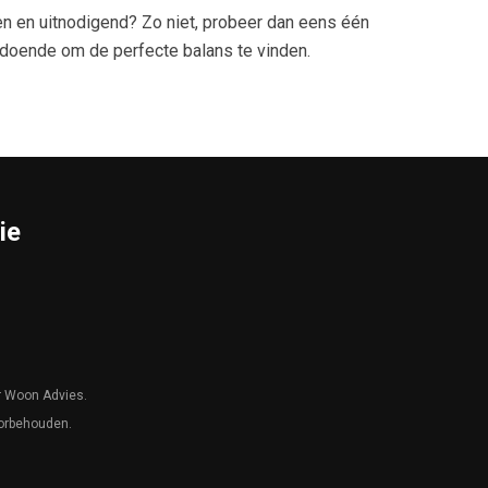
een en uitnodigend? Zo niet, probeer dan eens één
oldoende om de perfecte balans te vinden.
ie
r Woon Advies.
oorbehouden.