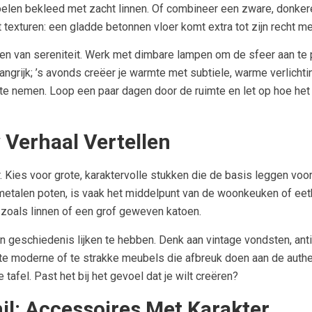
elen bekleed met zacht linnen. Of combineer een zware, donkere
exturen: een gladde betonnen vloer komt extra tot zijn recht me
ëren van sereniteit. Werk met dimbare lampen om de sfeer aan te 
angrijk; ’s avonds creëer je warmte met subtiele, warme verlicht
te nemen. Loop een paar dagen door de ruimte en let op hoe het vo
Verhaal Vertellen
. Kies voor grote, karaktervolle stukken die de basis leggen voo
metalen poten, is vaak het middelpunt van de woonkeuken of eet
f zoals linnen of een grof geweven katoen.
een geschiedenis lijken te hebben. Denk aan vintage vondsten, an
 moderne of te strakke meubels die afbreuk doen aan de authenti
 tafel. Past het bij het gevoel dat je wilt creëren?
il: Accessoires Met Karakter